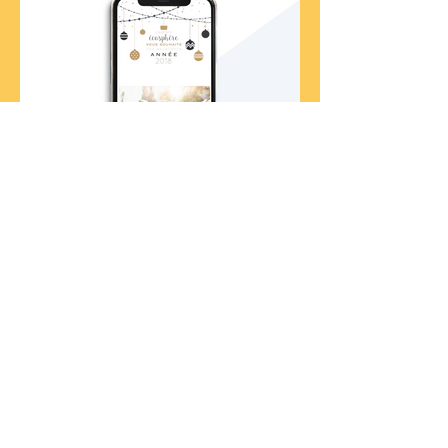
marieaure@mabagency.fr
06.71.50.04.10