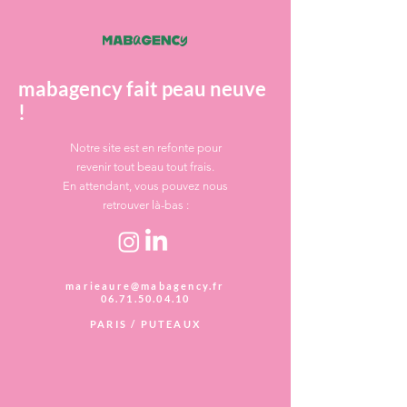
mabagency fait peau neuve
!
Notre site est en refonte pour
revenir tout beau tout frais.
En attendant, vous pouvez nous
retrouver là-bas :
marieaure@mabagency.fr
06.71.50.04.10
PARIS / PUTEAUX